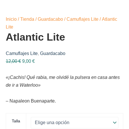
Inicio
/
Tienda
/
Guardacabo
/
Camuflajes Lite
/ Atlantic
Lite
Atlantic Lite
Camuflajes Lite
,
Guardacabo
El
El
12,00
€
9,00
€
precio
precio
original
actual
«¡Cachis! Qué rabia, me olvidé la pulsera en casa antes
era:
es:
de ir a Waterloo»
12,00 €.
9,00 €.
– Napaleon Buenaparte.
Talla