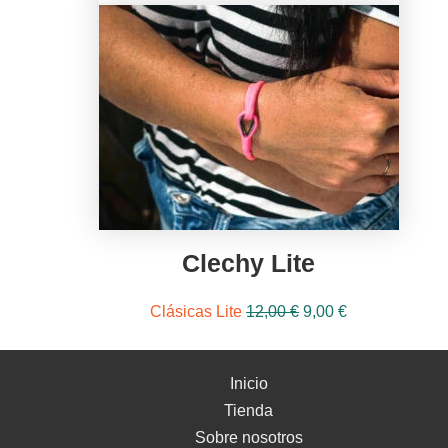
Clechy Lite
El
El
Clásicas Lite
12,00
€
9,00
€
precio
precio
original
actual
Inicio
era:
es:
Tienda
12,00 €.
9,00 €.
Sobre nosotros