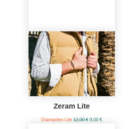
Zeram Lite
El
El
Diamantes Lite
12,00
€
9,00
€
precio
precio