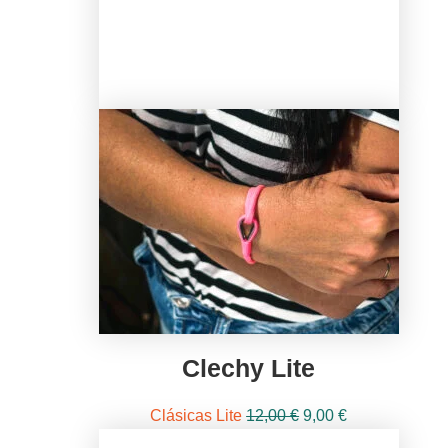
Clechy Lite
El
El
Clásicas Lite
12,00
€
9,00
€
precio
precio