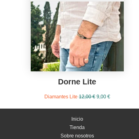
Dorne Lite
El
El
Diamantes Lite
12,00
€
9,00
€
precio
precio
original
actual
Inicio
era:
es:
Tienda
12,00 €.
9,00 €.
Sobre nosotros