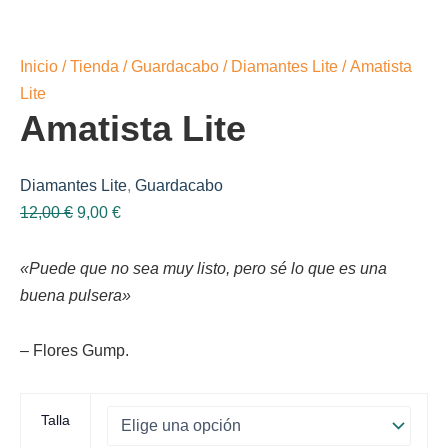
Inicio
/
Tienda
/
Guardacabo
/
Diamantes Lite
/ Amatista
Lite
Amatista Lite
Diamantes Lite
,
Guardacabo
El
El
12,00
€
9,00
€
precio
precio
original
actual
«Puede que no sea muy listo, pero sé lo que es una
era:
es:
buena pulsera»
12,00 €.
9,00 €.
– Flores Gump.
Talla