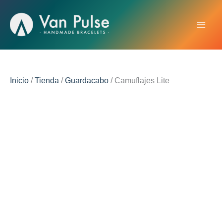
Ir
al
contenido
Mai
Men
Inicio
/
Tienda
/
Guardacabo
/ Camuflajes Lite