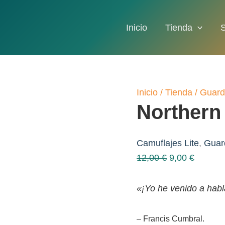
Inicio
Tienda
Inicio
/
Tienda
/
Guard
Northern 
Camuflajes Lite
,
Guar
El
El
12,00
€
9,00
€
precio
precio
original
actual
«¡Yo he venido a habl
era:
es:
12,00 €.
9,00 €.
– Francis Cumbral.