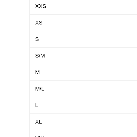
XXS
XS
S
S/M
M
M/L
L
XL