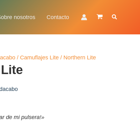
Buscar
Sobre nosotros
Contacto
acabo
/
Camuflajes Lite
/ Northern Lite
Lite
dacabo
ar de mi pulsera!»