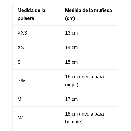
Medida de la
Medida de la muñeca
pulsera
(cm)
XXS
13 cm
XS
14 cm
S
15 cm
16 cm (media para
S/M
mujer)
M
17 cm
18 cm (media para
M/L
hombre)