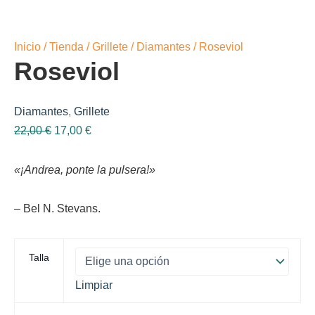
Inicio
/
Tienda
/
Grillete
/
Diamantes
/ Roseviol
Roseviol
Diamantes
,
Grillete
El
El
22,00
€
17,00
€
precio
precio
original
actual
«¡Andrea, ponte la pulsera!»
era:
es:
22,00 €.
17,00 €.
– Bel N. Stevans.
Talla
Limpiar