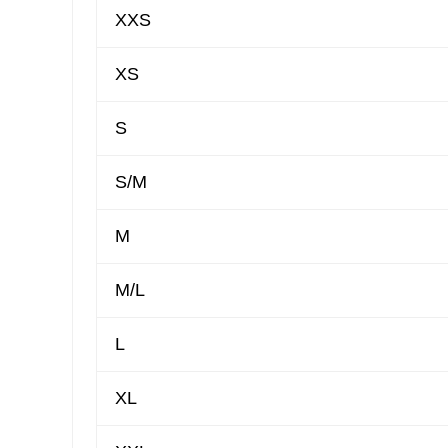
XXS
XS
S
S/M
M
M/L
L
XL