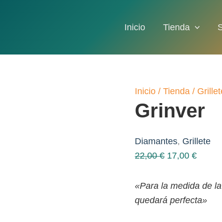
Inicio
Tienda
Inicio
/
Tienda
/
Grillet
Grinver
Diamantes
,
Grillete
El
El
22,00
€
17,00
€
precio
precio
original
actual
«Para la medida de la
era:
es:
quedará perfecta»
22,00 €.
17,00 