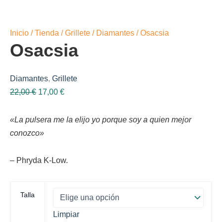
Inicio
/
Tienda
/
Grillete
/
Diamantes
/ Osacsia
Osacsia
Diamantes
,
Grillete
El
El
22,00
€
17,00
€
precio
precio
original
actual
«La pulsera me la elijo yo porque soy a quien mejor
era:
es:
conozco»
22,00 €.
17,00 €.
– Phryda K-Low.
Talla
Limpiar