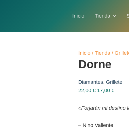
Inicio
Tienda
Inicio
/
Tienda
/
Grillet
Dorne
Diamantes
,
Grillete
El
El
22,00
€
17,00
€
precio
precio
original
actual
«Forjarán mi destino 
era:
es:
22,00 €.
17,00 
– Nino Valiente