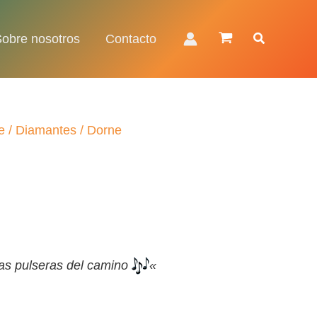
Buscar
Sobre nosotros
Contacto
e
/
Diamantes
/ Dorne
las pulseras del camino
«
€.