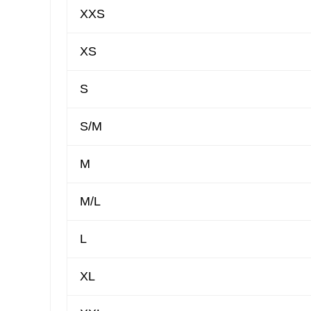
XXS
XS
S
S/M
M
M/L
L
XL