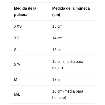
Medida de la
Medida de la muñeca
pulsera
(cm)
XXS
13 cm
XS
14 cm
S
15 cm
16 cm (media para
S/M
mujer)
M
17 cm
18 cm (media para
M/L
hombre)