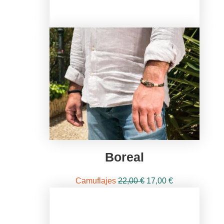
Boreal
El
El
Camuflajes
22,00
€
17,00
€
precio
precio
original
actual
era:
es: