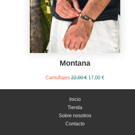
Montana
El
El
Camuflajes
22,00
€
17,00
€
precio
precio
original
actual
Inicio
era:
es:
Tienda
22,00 €.
17,00 €.
Sobre nosotros
Contacto