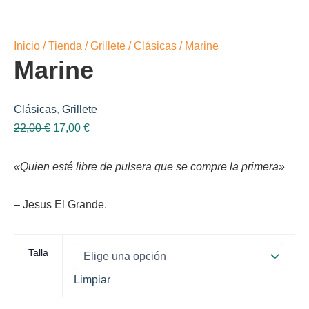
Inicio
/
Tienda
/
Grillete
/
Clásicas
/ Marine
Marine
Clásicas
,
Grillete
El
El
22,00
€
17,00
€
precio
precio
original
actual
«Quien esté libre de pulsera que se compre la primera»
era:
es:
22,00 €.
17,00 €.
– Jesus El Grande.
Talla
Limpiar