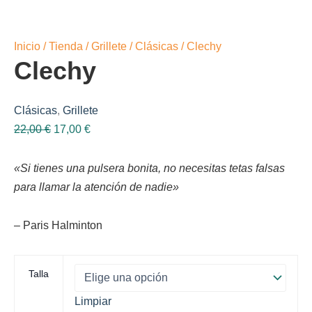
Inicio
/
Tienda
/
Grillete
/
Clásicas
/ Clechy
Clechy
Clásicas
,
Grillete
El
El
22,00
€
17,00
€
precio
precio
original
actual
«Si tienes una pulsera bonita, no necesitas tetas falsas
era:
es:
para llamar la atención de nadie»
22,00 €.
17,00 €.
– Paris Halminton
Talla
Limpiar