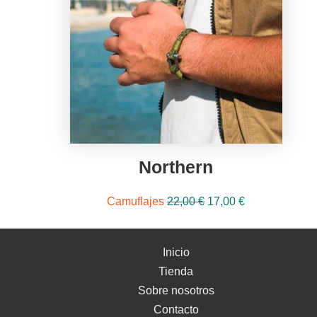
Northern
El
El
Camuflajes
22,00
€
17,00
€
precio
precio
original
actual
Inicio
era:
es:
Tienda
22,00 €.
17,00 €.
Sobre nosotros
Contacto