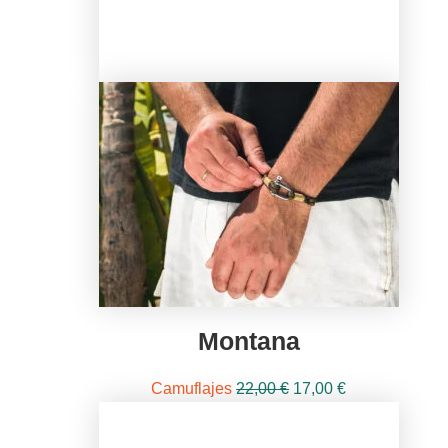
Montana
El
El
Camuflajes
22,00
€
17,00
€
precio
precio
original
actual