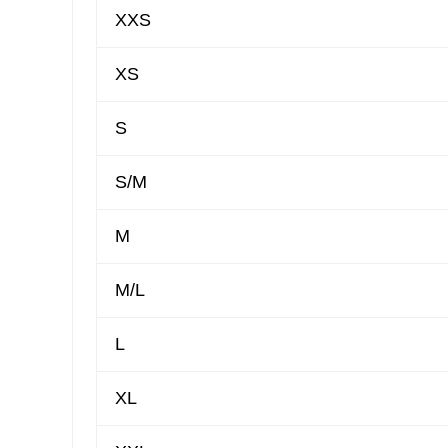
XXS
XS
S
S/M
M
M/L
L
XL