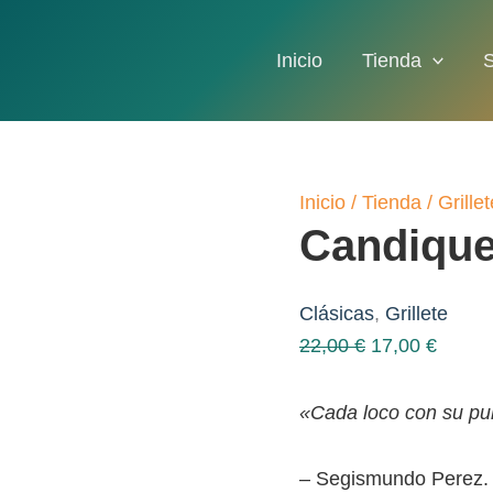
Inicio
Tienda
Inicio
/
Tienda
/
Grillet
Candique
Clásicas
,
Grillete
El
El
22,00
€
17,00
€
precio
precio
original
actual
«Cada loco con su pu
era:
es:
22,00 €.
17,00 
– Segismundo Perez.