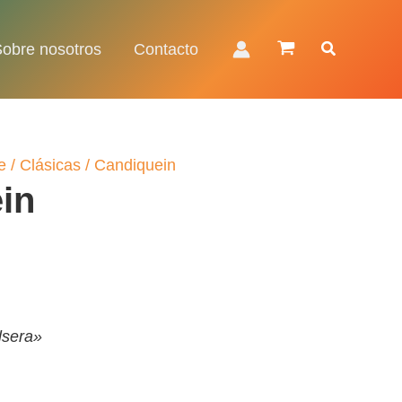
Buscar
Sobre nosotros
Contacto
e
/
Clásicas
/ Candiquein
in
lsera»
€.