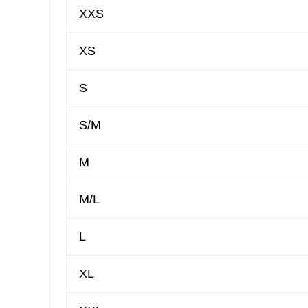
XXS
XS
S
S/M
M
M/L
L
XL