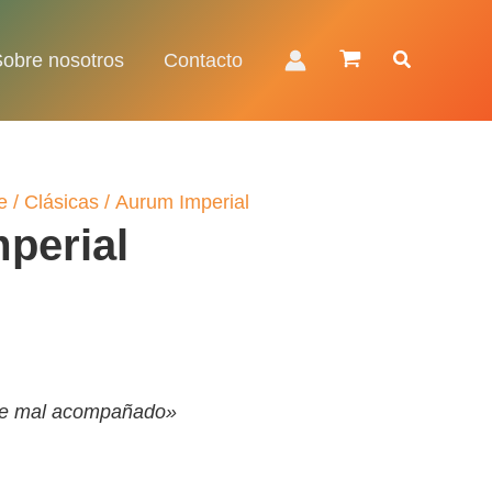
Buscar
Sobre nosotros
Contacto
e
/
Clásicas
/ Aurum Imperial
perial
ue mal acompañado»
€.