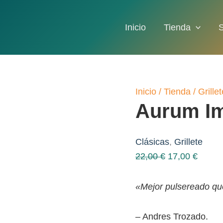
Inicio
Tienda
Inicio
/
Tienda
/
Grillet
Aurum Im
Clásicas
,
Grillete
El
El
22,00
€
17,00
€
precio
precio
original
actual
«Mejor pulsereado q
era:
es:
22,00 €.
17,00 
– Andres Trozado.