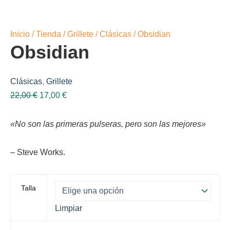
Inicio
/
Tienda
/
Grillete
/
Clásicas
/ Obsidian
Obsidian
Clásicas
,
Grillete
El
El
22,00
€
17,00
€
precio
precio
original
actual
«No son las primeras pulseras, pero son las mejores»
era:
es:
22,00 €.
17,00 €.
– Steve Works.
Talla
Limpiar