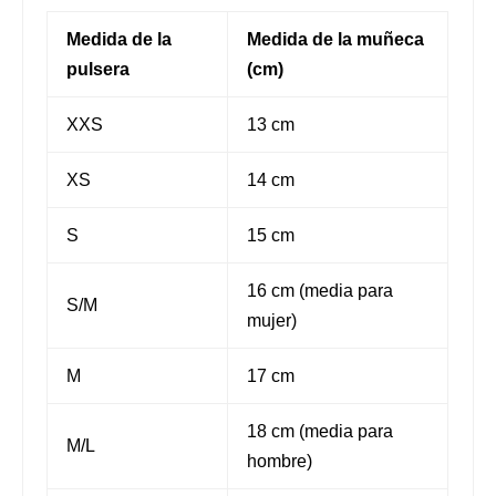
Medida de la
Medida de la muñeca
pulsera
(cm)
XXS
13 cm
XS
14 cm
S
15 cm
16 cm (media para
S/M
mujer)
M
17 cm
18 cm (media para
M/L
hombre)