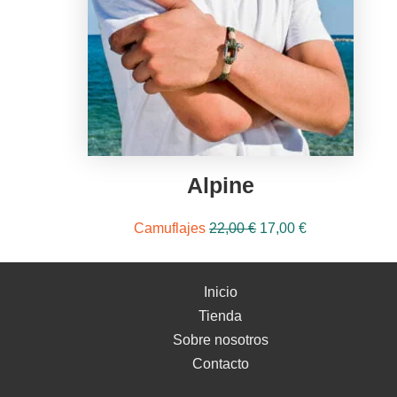
Alpine
El
El
Camuflajes
22,00
€
17,00
€
precio
precio
original
actual
Inicio
era:
es:
Tienda
22,00 €.
17,00 €.
Sobre nosotros
Contacto