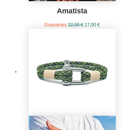
Amatista
El
El
Diamantes
22,00
€
17,00
€
precio
precio
original
actual
era:
es:
22,00 €.
17,00 €.