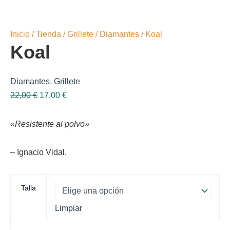
Inicio
/
Tienda
/
Grillete
/
Diamantes
/ Koal
Koal
Diamantes
,
Grillete
El
El
22,00
€
17,00
€
precio
precio
original
actual
«Resistente al polvo»
era:
es:
22,00 €.
17,00 €.
– Ignacio Vidal.
Talla
Limpiar