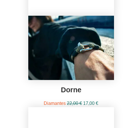
Dorne
El
El
Diamantes
22,00
€
17,00
€
precio
precio
original
actual
era:
es: