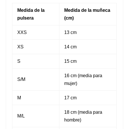
Medida de la
Medida de la muñeca
pulsera
(cm)
XXS
13 cm
XS
14 cm
S
15 cm
16 cm (media para
S/M
mujer)
M
17 cm
18 cm (media para
M/L
hombre)