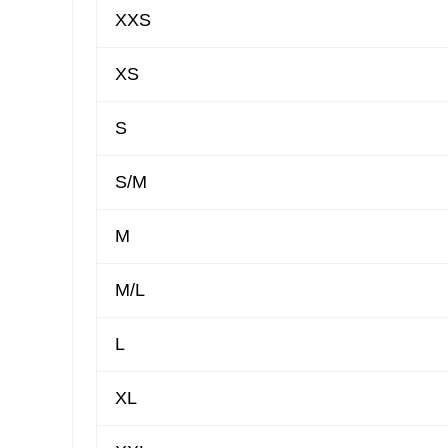
XXS
XS
S
S/M
M
M/L
L
XL