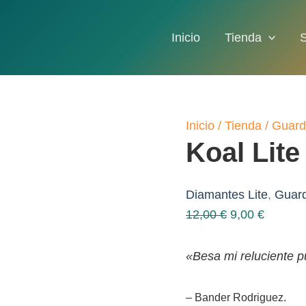
Inicio
Tienda
Inicio
/
Tienda
/
Guard
Koal Lite
Diamantes Lite
,
Guar
El
El
12,00
€
9,00
€
precio
precio
original
actual
«Besa mi reluciente p
era:
es:
12,00 €.
9,00 €.
– Bander Rodriguez.