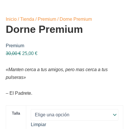
Inicio
/
Tienda
/
Premium
/ Dorne Premium
Dorne Premium
Premium
El
El
30,00
€
25,00
€
precio
precio
original
actual
«Manten cerca a tus amigos, pero mas cerca a tus
era:
es:
pulseras»
30,00 €.
25,00 €.
– El Padrete.
Talla
Limpiar