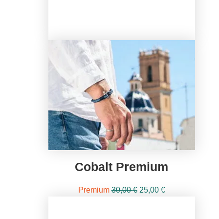
Cobalt Premium
El
El
Premium
30,00
€
25,00
€
precio
precio
original
actual