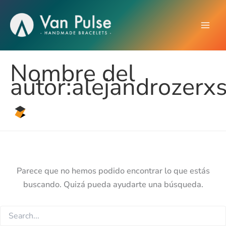
Ir
al
Main
contenido
Men
Nombre del
autor:alejandrozerx
Parece que no hemos podido encontrar lo que estás
buscando. Quizá pueda ayudarte una búsqueda.
Buscar
por: